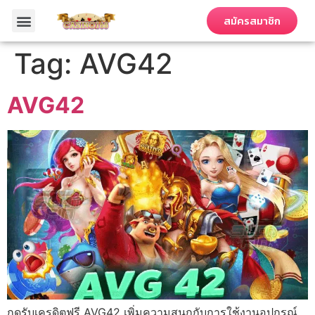
สมัครสมาชิก
คาสิโนออนไลน์1688
Tag:
AVG42
AVG42
กดรับเครดิตฟรี AVG42 เพิ่มความสนุกกับการใช้งานอุปกรณ์