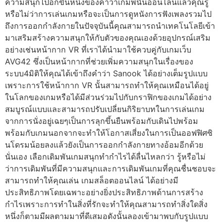
ความสนุกไปอีกขั้นหนึ่งของคำว่าเกมพนันออนไลน์แล้วคุณรู้
หรือไม่ว่าการเล่นเกมหรือจะเป็นการดูหนังการฟังเพลงรวมไป
ถึงการออกกำลังกายในปัจจุบันนี้คุณสามารถนำเทคโนโลยีเข้า
มาเสริมสร้างความสนุกให้กับตัวของคุณเองด้วยอุปกรณ์เสริม
อย่างเช่นหน้ากาก VR ที่เราได้นำมาใช้ควบคู่กับเกมเว็บ
AVG42 ซึ่งเป็นหน้ากากที่ช่วยเพิ่มความสนุกในเรื่องของ
ระบบ4มิติให้คุณได้เข้าถึงคำว่า Sanook ได้อย่างเต็มรูปแบบ
เพราะการใช้หน้ากาก VR นั้นสามารถทำให้คุณเหมือนได้อยู่
ในโลกของเกมหรือได้มีส่วนร่วมไปกับกราฟิกของเกมได้อย่าง
สมบูรณ์แบบและสามารถปรับเปลี่ยนกิริยาบทในการเล่นเกม
จากการนั่งอยู่เฉยๆเป็นการลุกขึ้นยืนพร้อมกับเดินไปพร้อม
พร้อมกับเกมนอกจากจะทำให้โอกาสเสี่ยงในการเป็นออฟฟิศซิ
นโดรมน้อยลงแล้วยังเป็นการออกกำลังกายทางอ้อมอีกด้วย
นั่นเอง เลือกเดิมพันเกมสนุกทำกำไรได้ลื่นไหลกว่า รู้หรือไม่
ว่าการเดิมพันที่มีความสนุกและการเดิมพันเกมที่คุณชื่นชอบจะ
สามารถทำให้คุณเล่น เกมสล็อตออนไลน์ ได้อย่างมี
ประสิทธิภาพโดยเฉพาะอย่างยิ่งประสิทธิภาพด้านการสร้าง
กำไรเพราะการทำในสิ่งที่รักจะทำให้คุณสามารถทำสิ่งใดสิ่ง
หนึ่งก็ตามมีผลตามมาที่ดีเสมอดังนั้นลองเข้ามาพบกับรูปแบบ