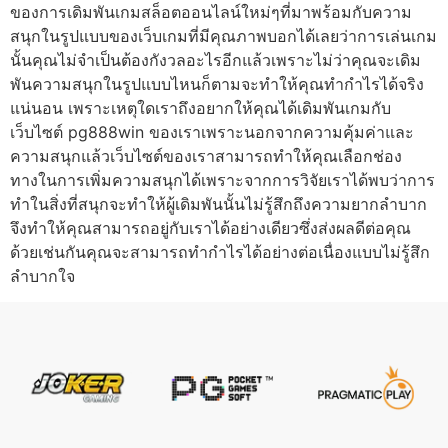
ของการเดิมพันเกมสล็อตออนไลน์ใหม่ๆที่มาพร้อมกับความ
สนุกในรูปแบบของเว็บเกมที่มีคุณภาพบอกได้เลยว่าการเล่นเกม
นั้นคุณไม่จำเป็นต้องกังวลอะไรอีกแล้วเพราะไม่ว่าคุณจะเดิม
พันความสนุกในรูปแบบไหนก็ตามจะทำให้คุณทำกำไรได้จริง
แน่นอน เพราะเหตุใดเราถึงอยากให้คุณได้เดิมพันเกมกับ
เว็บไซต์ pg888win ของเราเพราะนอกจากความคุ้มค่าและ
ความสนุกแล้วเว็บไซต์ของเราสามารถทำให้คุณเลือกช่อง
ทางในการเพิ่มความสนุกได้เพราะจากการวิจัยเราได้พบว่าการ
ทำในสิ่งที่สนุกจะทำให้ผู้เดิมพันนั้นไม่รู้สึกถึงความยากลำบาก
จึงทำให้คุณสามารถอยู่กับเราได้อย่างเดียวซึ่งส่งผลดีต่อคุณ
ด้วยเช่นกันคุณจะสามารถทำกำไรได้อย่างต่อเนื่องแบบไม่รู้สึก
ลำบากใจ